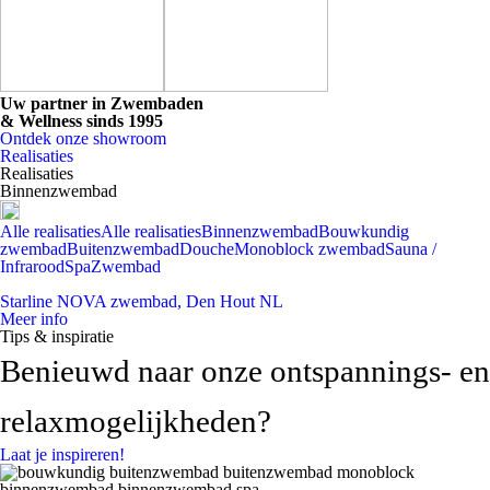
Uw partner in Zwembaden
& Wellness sinds 1995
Ontdek onze showroom
Realisaties
Realisaties
Binnenzwembad
Alle realisaties
Alle realisaties
Binnenzwembad
Bouwkundig
zwembad
Buitenzwembad
Douche
Monoblock zwembad
Sauna /
Infrarood
Spa
Zwembad
Starline NOVA zwembad, Den Hout NL
Meer info
Tips & inspiratie
Benieuwd naar onze
ontspannings- en
relaxmogelijkheden?
Laat je inspireren!